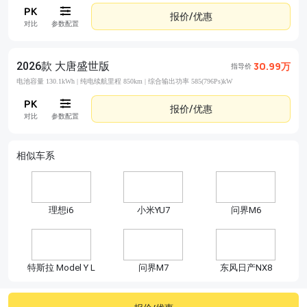
报价/优惠
对比
参数配置
2026款 大唐盛世版
30.99万
指导价
电池容量 130.1kWh |
纯电续航里程 850km |
综合输出功率 585(796Ps)kW
报价/优惠
对比
参数配置
相似车系
理想i6
小米YU7
问界M6
特斯拉 Model Y L
问界M7
东风日产NX8