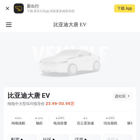
新出行
下载 App
下载 新出行App 浏览更多精彩内容
比亚迪大唐 EV
比亚迪大唐 EV
进社区
23.99-30.99万
纯电
中大型SUV
指导价
-
-
-
-
-
-
km
mm
kWh
s
kWh
纯电续航
轴距
电池容量
百公里加速
综合能耗
驱动方
配置
社区
话题
进群