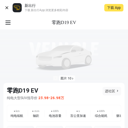
新出行
下载 App
下载 新出行App 浏览更多精彩内容
零跑D19 EV
图片 10
零跑D19 EV
进社区
23.98-26.98万
纯电
大型SUV
指导价
-
-
-
-
-
-
km
mm
kWh
s
kWh
纯电续航
轴距
电池容量
百公里加速
综合能耗
驱动方