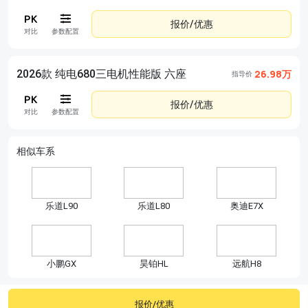
报价/优惠
对比
参数配置
2026款 纯电680三电机性能版 六座
26.98万
指导价
报价/优惠
对比
参数配置
相似车系
乐道L90
乐道L80
奥迪E7X
小鹏GX
昊铂HL
远航H8
报价/优惠