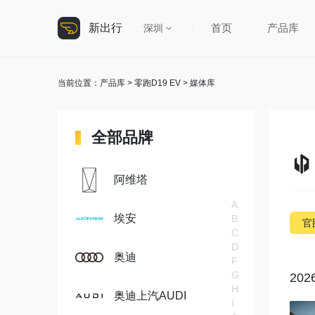
新出行
首页
产品库
深圳
当前位置：
产品库
>
零跑D19 EV
> 媒体库
全部品牌
阿维塔
A
埃安
B
官
C
D
奥迪
F
G
20
H
奥迪上汽AUDI
I