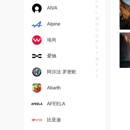
J
K
AIVA
L
M
Alpine
N
O
Q
埃尚
R
S
T
爱驰
W
X
Y
阿尔法·罗密欧
Z
Abarth
AFEELA
比亚迪