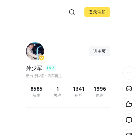
登录注册
进主页
孙少军
Lv.3
新出行认证：汽车博主
8585
1
1341
1996
获赞
关注
粉丝
原创