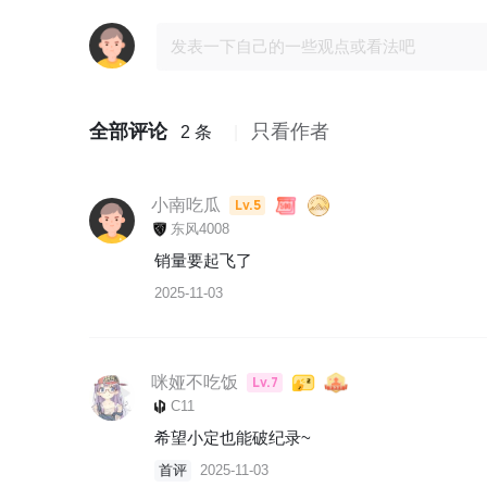
全部评论
只看作者
2 条
小南吃瓜
Lv.5
东风4008
销量要起飞了
2025-11-03
咪娅不吃饭
Lv.7
C11
希望小定也能破纪录~
首评
2025-11-03