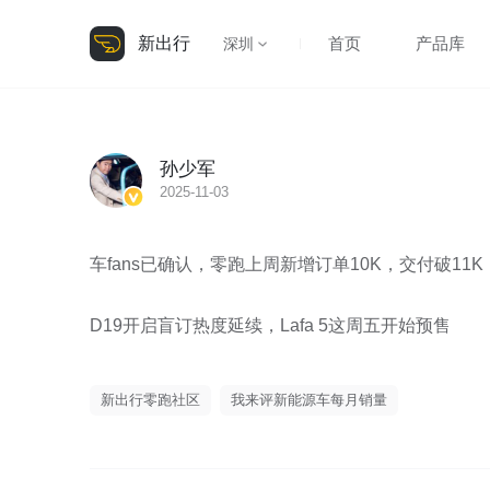
新出行
首页
产品库
深圳
孙少军
2025-11-03
车fans已确认，零跑上周新增订单10K，交付破11K 

D19开启盲订热度延续，Lafa 5这周五开始预售 
新出行零跑社区
我来评新能源车每月销量