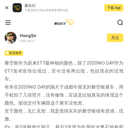
新出行
下载 App
下载 新出行App 浏览更多精彩内容
HongSir
关注
2022-03-21
首页推荐
黎空银作为蔚来ET7最神秘的颜色，除了2020NIO DAY作为
ET7发布宣传出现过，至今没有再出现，包括现在的试驾
车。
有幸在2020NIO DAY的隔天于成都牛屋见到黎空银展车，用
手机拍了几张照片，没有修饰，应该是比较真实的体现这个
颜色。据说交付车辆跟这个展车没色差。
至于颜色，见仁见智，我是觉得实车的黎空银很有质感，优
雅。
Ps：前3张颜色比较正，最后2张因为牛屋的水磨石地板和