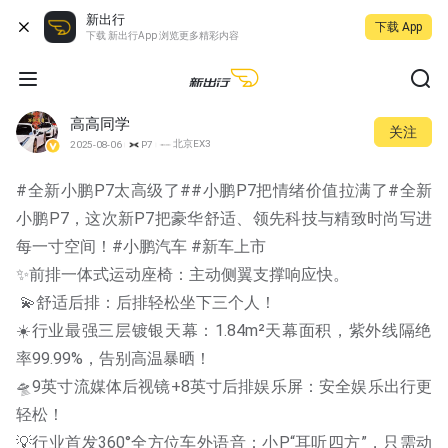
新出行
下载 App
下载 新出行App 浏览更多精彩内容
高高同学
关注
北京EX3
2025-08-06
P7
#全新小鹏P7太高级了##小鹏P7把情绪价值拉满了#全新
小鹏P7，这次新P7把豪华舒适、领先科技与精致时尚写进
每一寸空间！#小鹏汽车 #新车上市 
✨前排一体式运动座椅：主动侧翼支撑响应快。
 💫舒适后排：后排轻松坐下三个人！
☀️行业最强三层镀银天幕：1.84m²天幕面积，紫外线隔绝
率99.99%，告别高温暴晒！
🛸9英寸流媒体后视镜+8英寸后排娱乐屏：安全娱乐出行更
轻松！
💡行业首发360°全方位车外语音：小P“耳听四方”，只需动