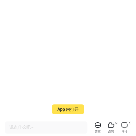
App 内打开
6
7
说点什么吧~
赞赏
点赞
评论