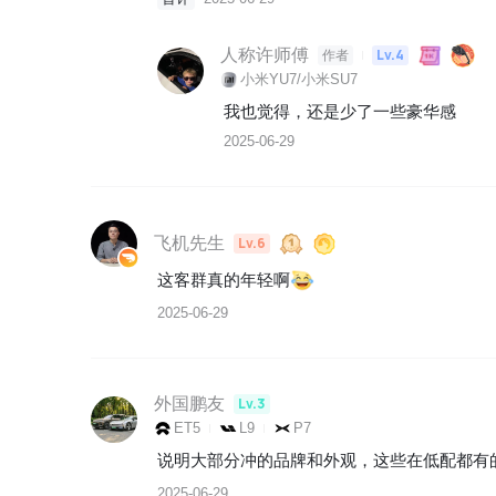
人称许师傅
Lv.4
作者
小米YU7/小米SU7
我也觉得，还是少了一些豪华感
2025-06-29
飞机先生
Lv.6
这客群真的年轻啊
2025-06-29
外国鹏友
Lv.3
ET5
L9
P7
说明大部分冲的品牌和外观，这些在低配都有的
2025-06-29