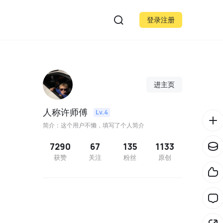
登录注册
进主页
人称许师傅
Lv.4
简介：这个用户不懒，填写了个人简介
7290
67
135
1133
获赞
关注
粉丝
原创