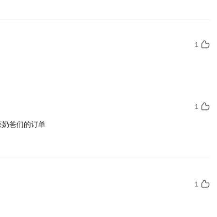
1
1
获奶爸们的订单
1