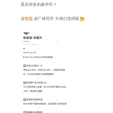
置高得多的豪华车？

@贺磊
 @广林同学 大佬们觉得呢