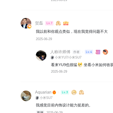
贺磊
Lv.7
我以前和你观点类似，现在我觉得问题不大
2025-06-29
人称许师傅
Lv.4
作者
小米YU7/小米SU7
看来YU9也很猛
 坐看小米如何收
2025-06-29
Aquarian
Lv.3
小米SU7
我感觉目前内饰设计能力挺差的。
首评
2025-06-29