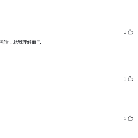
1
黑话，就我理解而已
1
1