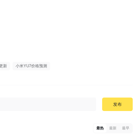
更新
小米YU7价格预测
发布
最热
最新
最早