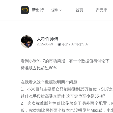
新出行
首页
产品库
深圳
人称许师傅
2025-06-29
小米YU7/小米SU7
看到小米YU7的市场简报，有一个数据值得讨论下

标准版占比超过60%

在我看来这个数据说明两个问题

1、小米目前主要受众只能接受到25万价位（SU7之
过什么手段拔高受众群体 这车定位至少是35+吧

2、这次标准版的性价比显著高于另外两个配置，M
毂，权益相比另外两个版本也没明显的Max感，小米