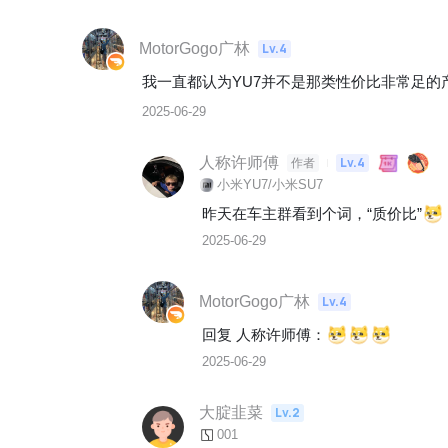
MotorGogo广林
Lv.4
我一直都认为YU7并不是那类性价比非常足的
2025-06-29
人称许师傅
Lv.4
作者
小米YU7/小米SU7
昨天在车主群看到个词，“质价比”
2025-06-29
MotorGogo广林
Lv.4
回复 
人称许师傅
：
2025-06-29
大腚韭菜
Lv.2
001