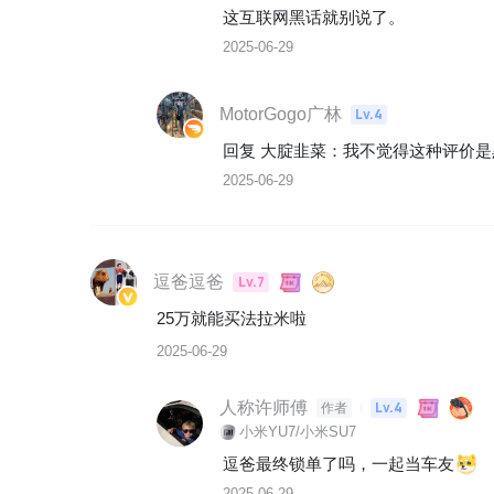
这互联网黑话就别说了。
2025-06-29
MotorGogo广林
Lv.4
回复 
大腚韭菜
：
我不觉得这种评价是
2025-06-29
逗爸逗爸
Lv.7
25万就能买法拉米啦
2025-06-29
人称许师傅
Lv.4
作者
小米YU7/小米SU7
逗爸最终锁单了吗，一起当车友
2025-06-29