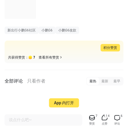
长图
新出行小鹏G6社区
小鹏G6
小鹏G6改款
积分赞赏
7
共获得赞赏：
查看所有赞赏
全部评论
只看作者
最热
最新
最早
App 内打开
7
14
6
说点什么吧~
赞赏
点赞
评论