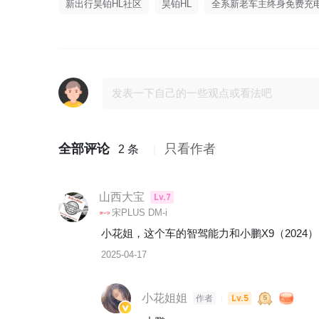
新出行昊铂HL社区
昊铂HL
全系新老车主终身免费充
全部评论
只看作者
2 条
山西大宝
Lv.7
宋PLUS DM-i
小花姐，这个车的智驾能力和小鹏X9（2024
2025-04-17
小花姐姐
Lv.5
作者