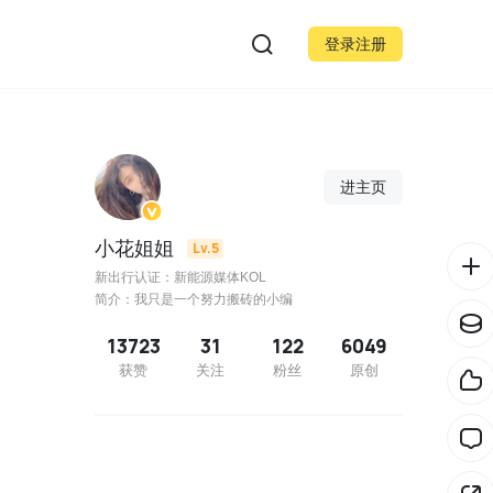
登录注册
进主页
小花姐姐
Lv.5
新出行认证：新能源媒体KOL
简介：我只是一个努力搬砖的小编
13723
31
122
6049
获赞
关注
粉丝
原创