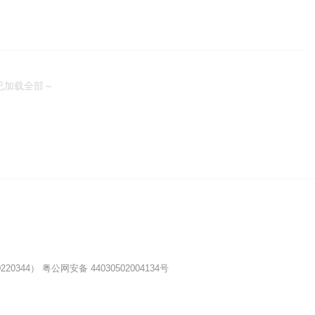
已加载全部～
20344）
粤公网安备 44030502004134号