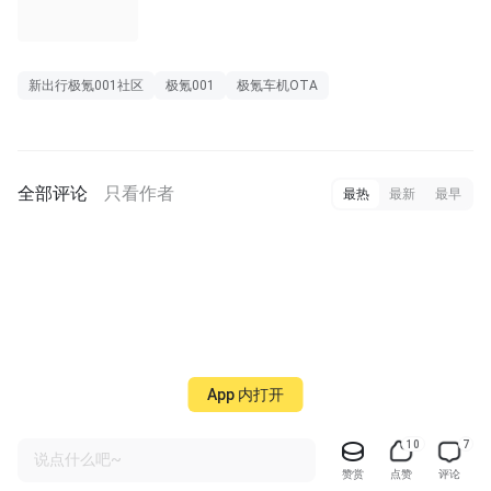
长图
新出行极氪001社区
极氪001
极氪车机OTA
全部评论
只看作者
最热
最新
最早
App 内打开
10
7
说点什么吧~
赞赏
点赞
评论