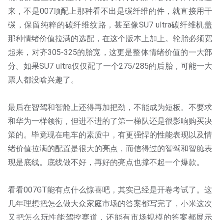
来，不是007顶配上那种看不出是碳纤维的件，就直接用干
碳，保留纯粹的碳纤维纹路，甚至像SU7 ultra碳纤维机盖
那种情绪价值拉满的选配，在这个版本上加上。轮胎必须宽
起来，对齐305-325的胎宽，这更是整体情绪价值的一大部
分。如果SU7 ultra仅仅配了一个275/285的后胎，可能一大
票人都没啥兴趣了。
最后在智驾和智舱上还得再加把劲，不能成为短板。不要求
和华为一样领衔，但进不进的了第一梯队还是很影响购买决
策的。毕竟现在电车的素质中，有更强悍的性能表现以及情
绪价值拉满的配置是很大的亮点，而信得过的智驾和智舱表
现是底线。底线做不好，再好的亮点也撑不起一个爆款。
看看007GT能有点什么惊喜吧，其实已经是开卷考试了。这
几年理想把怎么做大众家庭市场的答案都写完了，小米这次
又把怎么玩性能驾控赛道，还能有市场规模的答案都展示