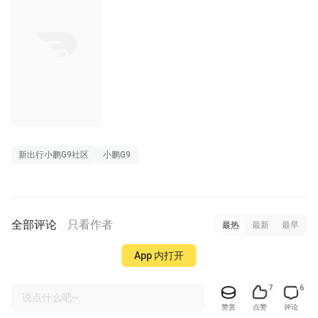
新出行小鹏G9社区
小鹏G9
全部评论
只看作者
最热
最新
最早
App 内打开
7
6
说点什么吧~
赞赏
点赞
评论