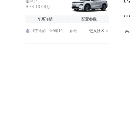
指导价
9.78-13.08万
银河战舰700，凭什么惊艳米兰？
接下来的「金9银10」，你觉得车企应该把宣传重心放在耐久上还是创新上，耐用吧安全也是，这都是比较固定的话题。
真路况见真章，醇耗争霸赛验证吉利银河星耀6EF公务版营运实力
车系详情
配置参数
银河战舰700，凭什么惊艳米兰？
进入社区
接下来的「金9银10」，你觉得车企应该把宣传重心放在耐久上还是创新上，耐用吧安全也是，这都是比较固定的话题。