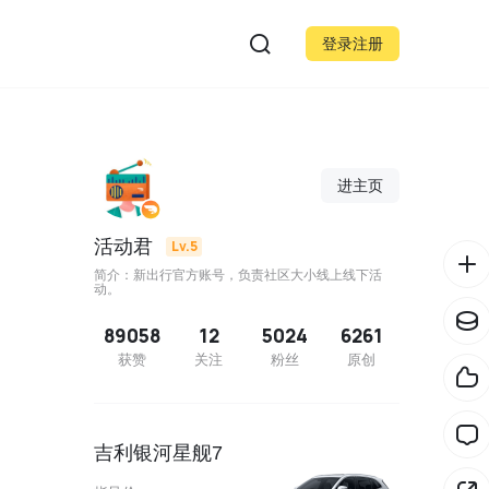
登录注册
进主页
活动君
Lv.5
简介：新出行官方账号，负责社区大小线上线下活
动。
89058
12
5024
6261
获赞
关注
粉丝
原创
吉利银河星舰7