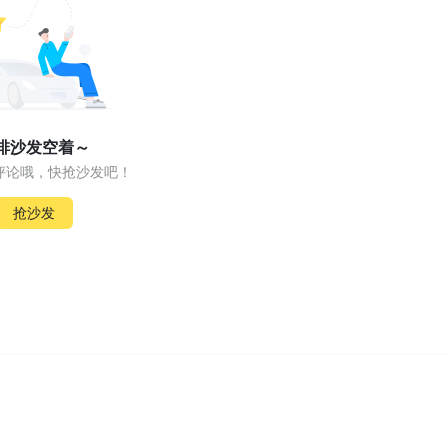
排沙发空着～
评论哦，快抢沙发吧！
抢沙发