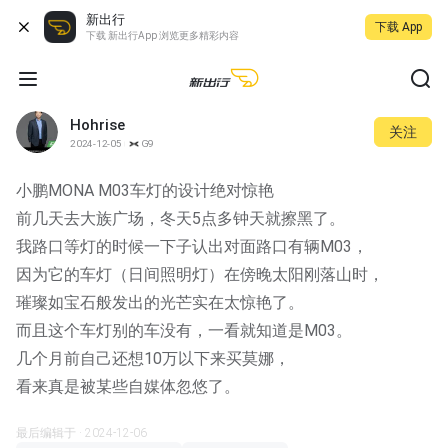
新出行
下载 App
下载 新出行App 浏览更多精彩内容
Hohrise
关注
2024-12-05
G9
小鹏MONA M03车灯的设计绝对惊艳
前几天去大族广场，冬天5点多钟天就擦黑了。
我路口等灯的时候一下子认出对面路口有辆M03，
因为它的车灯（日间照明灯）在傍晚太阳刚落山时，
璀璨如宝石般发出的光芒实在太惊艳了。
而且这个车灯别的车没有，一看就知道是M03。
几个月前自己还想10万以下来买莫娜，
看来真是被某些自媒体忽悠了。
最后编辑于 · 2024-12-06