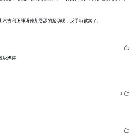
上汽吉利正舔冯德莱恩舔的起劲呢，反手就被卖了。
1