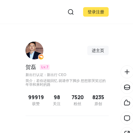
登录注册
进主页
贺磊
Lv.7
新出行认证：新出行 CEO
简介：若你还能回忆 就请停下脚步 想想那哭笑过的
年华和来时的路
99919
98
7520
8235
获赞
关注
粉丝
原创