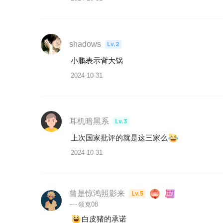
shadows
Lv.2
小鹏表示背大锅
2024-10-31
耳机暗黑系
Lv.3
上次国家批评的就是这三家么
2024-10-31
曾是惊鸿照影来
Lv.5
领克08
白皮猪的承诺