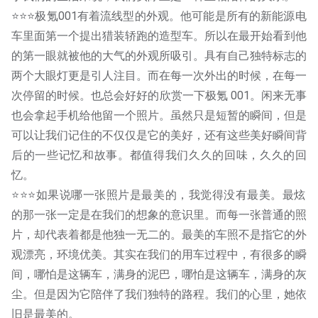
⭐️⭐️⭐️极氪001有着流线型的外观。他可能是所有的新能源电
车里面第一个提出猎装轿跑的造型车。所以在最开始看到他
的第一眼就被他的大气的外观所吸引。具有自己独特标志的
两个大眼灯更是引人注目。而在每一次外出的时候，在每一
次停留的时候。也总会好好的欣赏一下极氪 001。闲来无事
也会拿起手机给他留一个照片。虽然只是短暂的瞬间，但是
可以让我们记住的不仅仅是它的美好，还有这些美好瞬间背
后的一些记忆和故事。都值得我们久久的回味，久久的回
忆。
⭐️⭐️⭐️如果说哪一张照片是最美的，我觉得没有最美。最炫
的那一张一定是在我们的想象的意识里。而每一张普通的照
片，却代表着都是他独一无二的。最美的车照不是指它的外
观漂亮，环境优美。其实在我们的用车过程中，有很多的瞬
间，哪怕是这辆车，满身的泥巴，哪怕是这辆车，满身的灰
尘。但是因为它陪伴了我们独特的路程。我们的心里，她依
旧是最美的。