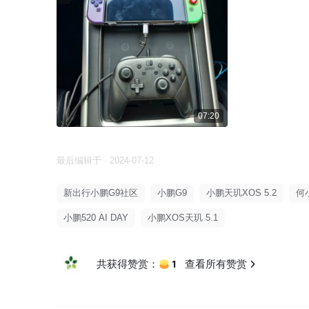
07:20
最后编辑于 · 2024-07-12
新出行小鹏G9社区
小鹏G9
小鹏天玑XOS 5.2
何
小鹏520 AI DAY
小鹏XOS天玑 5.1
1
共获得赞赏：
查看所有赞赏