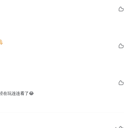
经在玩连连看了😂