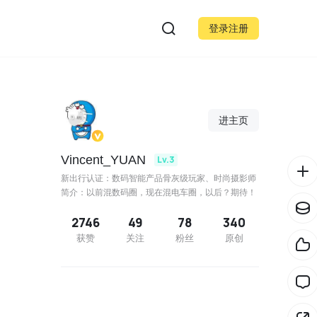
登录注册
进主页
Vincent_YUAN
Lv.3
新出行认证：数码智能产品骨灰级玩家、时尚摄影师
简介：以前混数码圈，现在混电车圈，以后？期待！
2746
49
78
340
获赞
关注
粉丝
原创