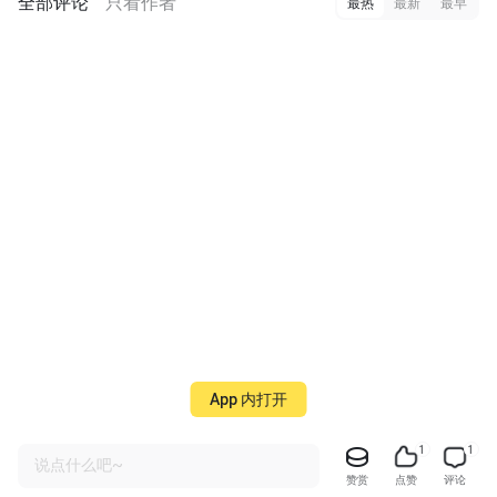
全部评论
只看作者
最热
最新
最早
App 内打开
1
1
说点什么吧~
赞赏
点赞
评论