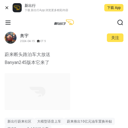
新出行
下载 App
下载 新出行App 浏览更多精彩内容
奥宇
关注
2024-04-15
ET5
蔚来断头路泊车大放送
Banyan245版本它来了
01:22
新出行蔚来社区
大模型语音上车
蔚来推出10亿元油车置换补贴