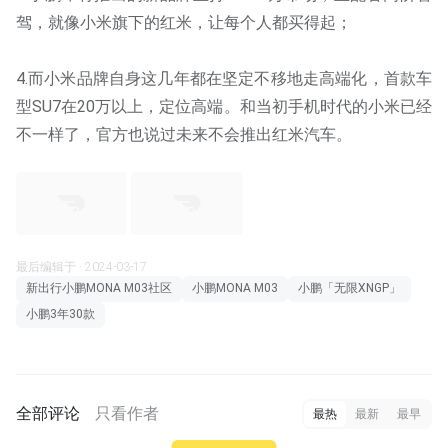
驾，就像小米旗下的红米，让每个人都买得起；
4.而小米品牌自身这几年都在坚定不移地走高端化，首款车
型SU7在20万以上，定位高端。和当初手机时代的小米已经
不一样了，官方也说过未来不会推出红米汽车。
最后编辑于 · 2024-03-17
新出行小鹏MONA M03社区
小鹏MONA M03
小鹏「无限XNGP」
小鹏3年30款
全部评论
只看作者
最热
最新
最早