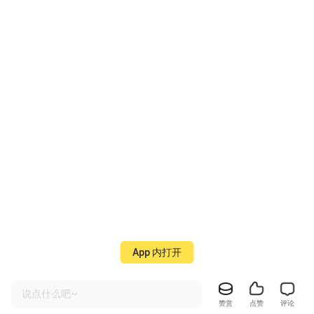
App 内打开
说点什么吧~
赞赏
点赞
评论