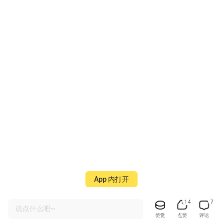
App 内打开
14
7
说点什么吧~
赞赏
点赞
评论