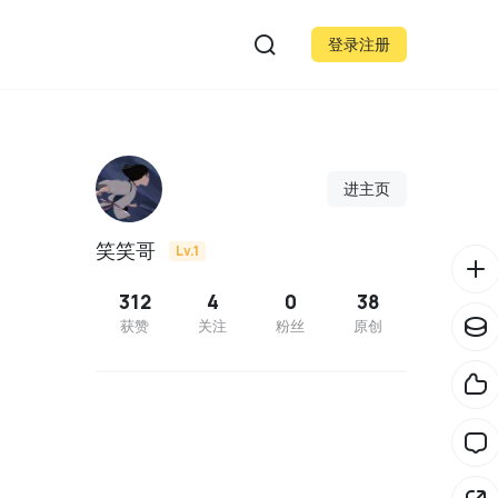
登录注册
进主页
笑笑哥
Lv.1
312
4
0
38
获赞
关注
粉丝
原创