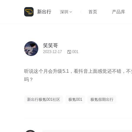
新出行
首页
产品库
深圳
笑笑哥
2023-12-17
001
听说这个月会升级5.1，看抖音上面感觉还不错，
吗？
新出行极氪001社区
极氪001
极氪假期出行