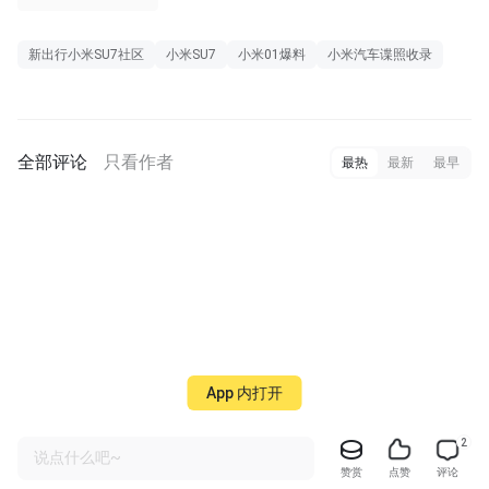
新出行小米SU7社区
小米SU7
小米01爆料
小米汽车谍照收录
全部评论
只看作者
最热
最新
最早
App 内打开
2
说点什么吧~
赞赏
点赞
评论