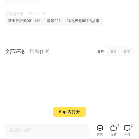
最后编辑于 · 2023-11-21
新出行极氪001社区
极氪001
我与极氪001的故事
全部评论
只看作者
最热
最新
最早
App 内打开
7
2
说点什么吧~
赞赏
点赞
评论