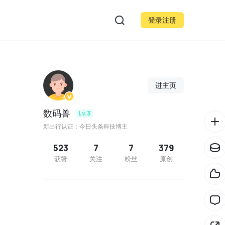
登录注册
进主页
数码兽
Lv.3
新出行认证：今日头条科技博主
523
7
7
379
获赞
关注
粉丝
原创