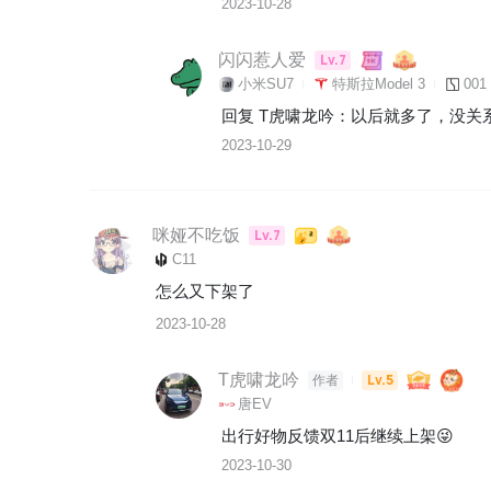
2023-10-28
闪闪惹人爱
Lv.7
小米SU7
特斯拉Model 3
001
回复 
T虎啸龙吟
：
以后就多了，没关
2023-10-29
咪娅不吃饭
Lv.7
C11
怎么又下架了
2023-10-28
T虎啸龙吟
Lv.5
作者
唐EV
出行好物反馈双11后继续上架😜
2023-10-30