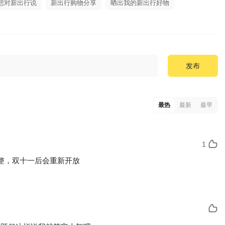
我想对新出行说
新出行购物分享
晒出我的新出行好物
发布
最热
最新
最早
1
整，双十一后会重新开放