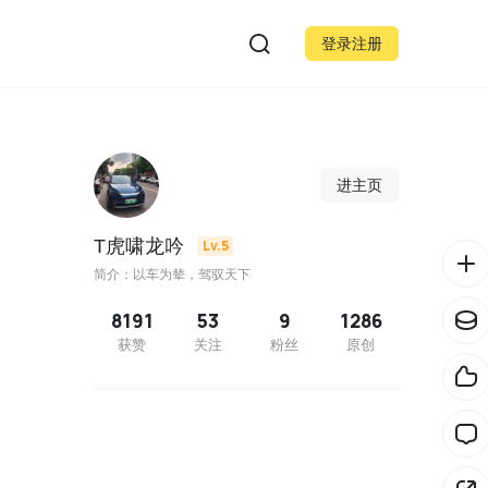
登录注册
进主页
T虎啸龙吟
Lv.5
简介：以车为辇，驾驭天下
8191
53
9
1286
获赞
关注
粉丝
原创