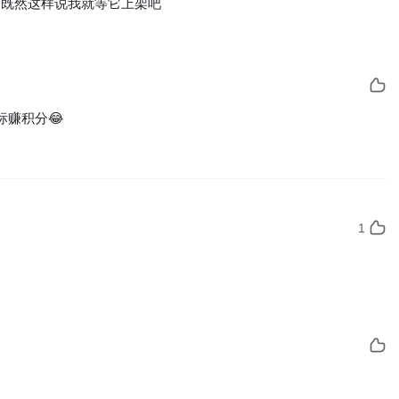
既然这样说我就等它上架吧
赚积分😂
1