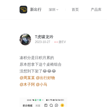
新出行
首页
产品库
深圳
T虎啸龙吟
2023-10-27
唐EV
凑积分是日积月累的

原本想拿下这个桌椅组合

@周某某
@出行好物
@木子阿
@小马