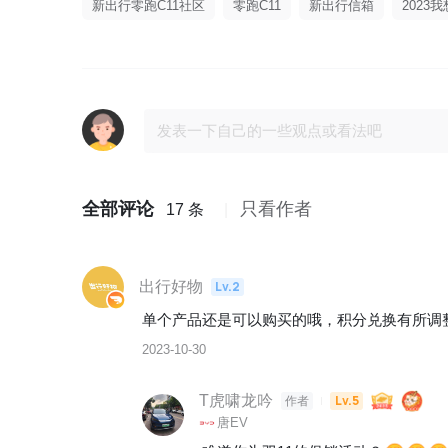
新出行零跑C11社区
零跑C11
新出行信箱
2023
全部评论
只看作者
17 条
出行好物
Lv.2
单个产品还是可以购买的哦，积分兑换有所调
2023-10-30
T虎啸龙吟
Lv.5
作者
唐EV