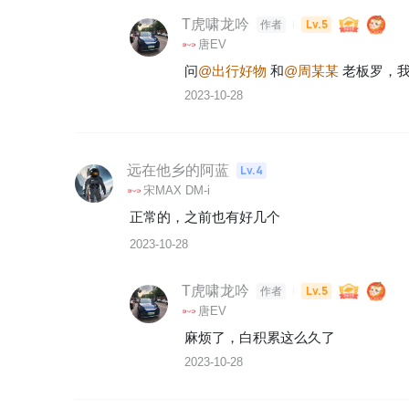
T虎啸龙吟
Lv.5
作者
唐EV
问
@出行好物
 和
@周某某
 老板罗，
2023-10-28
远在他乡的阿蓝
Lv.4
宋MAX DM-i
正常的，之前也有好几个
2023-10-28
T虎啸龙吟
Lv.5
作者
唐EV
麻烦了，白积累这么久了
2023-10-28