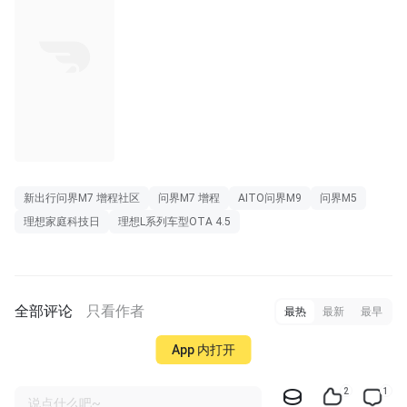
长图
新出行问界M7 增程社区
问界M7 增程
AITO问界M9
问界M5
理想家庭科技日
理想L系列车型OTA 4.5
全部评论
只看作者
最热
最新
最早
App 内打开
2
1
说点什么吧~