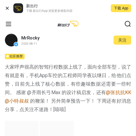
新出行
下载 App
下载 新出行App 浏览更多精彩内容
MrRocky
关注
2023-08-11
社区推荐
大家呼声很高的智驾行程数据上线了，面向全部车型，说了
有就是有，手机App车控的工程师同学夜以继日，给他们点
赞，目前先上线了核心数据，有些趣味数据还需要一些时
间。 感谢 @齐雨长弓Max 的设计稿启发，还有
@张抗抗KK
@小特叔叔
 的鞭策！ 另外简单预告一下！ 下周还有好消息
分享，点关注不迷路！[嘻嘻]