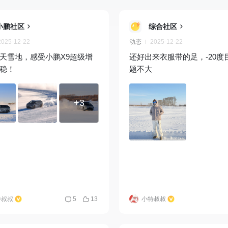
小鹏社区
综合社区
2025-12-22
动态
2025-12-22
天雪地，感受小鹏X9超级增
还好出来衣服带的足，-20度
稳！
题不大
+3
特叔叔
5
13
小特叔叔