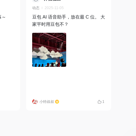
动态
2025-11-05
幕～
豆包 AI 语音助手，放在最 C 位。 大
家平时用豆包不？
小特叔叔
1