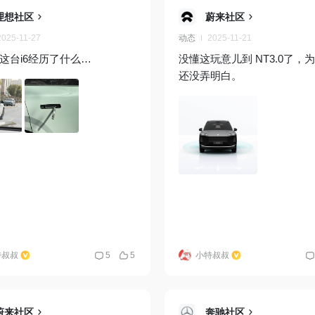
理想社区
蔚来社区
2025-11-27
动态
2025-11-21
这台i6经历了什么…
没懂这玩意儿到 NT3.0了，
还没弄明白。
特叔叔
5
5
小特叔叔
蔚来社区
奔驰社区