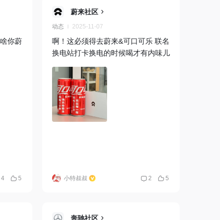
蔚来社区
动态
2025-11-07
为啥你蔚
啊！这必须得去蔚来&可口可乐 联名
换电站打卡换电的时候喝才有内味儿
4
5
小特叔叔
2
5
奔驰社区