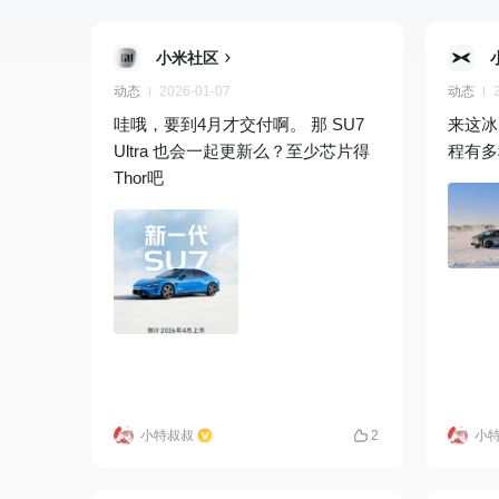
小米社区
动态
2026-01-07
动态
哇哦，要到4月才交付啊。 那 SU7
来这冰
Ultra 也会一起更新么？至少芯片得
程有多
Thor吧
小特叔叔
2
小