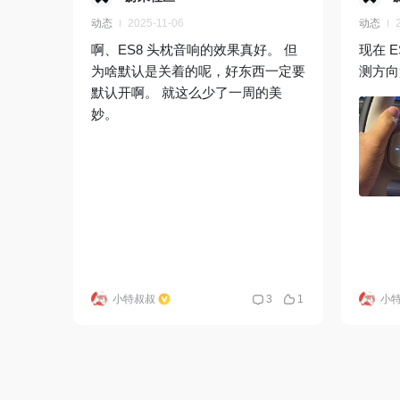
动态
2025-11-06
动态
啊、ES8 头枕音响的效果真好。 但
现在 
为啥默认是关着的呢，好东西一定要
测方向
默认开啊。 就这么少了一周的美
妙。
小特叔叔
3
1
小