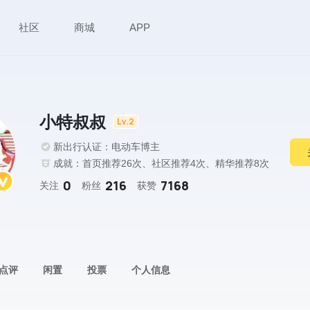
社区
商城
APP
小特叔叔
Lv.2
新出行认证：电动车博主
成就：首页推荐26次、社区推荐4次、精华推荐8次
0
216
7168
关注
粉丝
获赞
点评
闲置
投票
个人信息