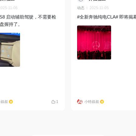
2025-11-06
动态
2025-11-05
ES8 启动辅助驾驶，不需要检
#全新奔驰纯电CLA# 即将揭
盘握持了。
特叔叔
1
小特叔叔