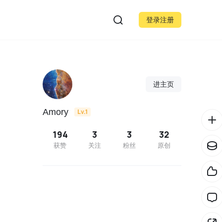
登录注册
进主页
Amory
Lv.1
194
3
3
32
获赞
关注
粉丝
原创