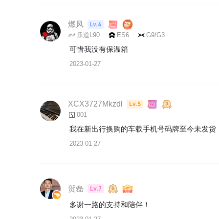
燃风
Lv.4
乐道L90
ES6
G9/G3
可惜我没有保温箱
2023-01-27
XCX3727Mkzdl
Lv.5
001
我在新出行换购的车载手机号码牌至今未发货
2023-01-27
贺磊
Lv.7
多谢一路的支持和陪伴！