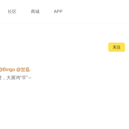
社区
商城
APP
关注
@Bingo
@贺磊
，大展鸿“🐰”～