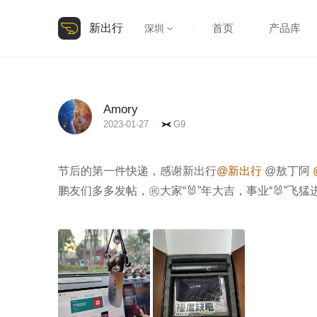
新出行
首页
产品库
深圳
Amory
2023-01-27
G9
节后的第一件快递，感谢新出行
@新出行
 @敖丁阿 
鹏友们多多发帖，㊗️大家“🐰”年大吉，事业“🐰”飞猛进