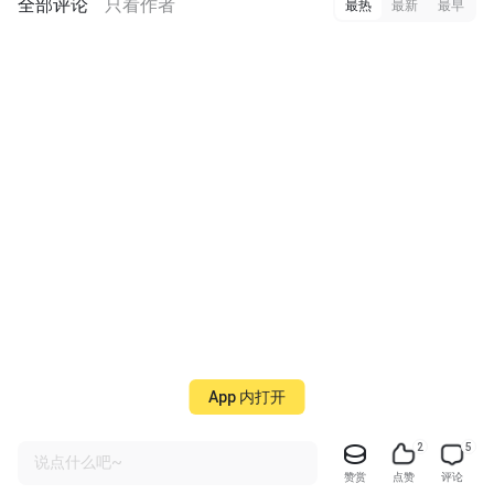
全部评论
只看作者
最热
最新
最早
App 内打开
2
5
说点什么吧~
赞赏
点赞
评论