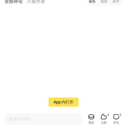
全部评论
只看作者
最热
最新
最早
App 内打开
4
5
说点什么吧~
赞赏
点赞
评论