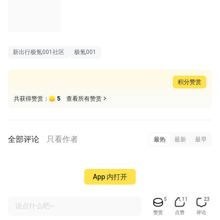
长图
新出行极氪001社区
极氪001
积分赞赏
5
共获得赞赏：
查看所有赞赏
全部评论
只看作者
最热
最新
最早
App 内打开
5
11
23
说点什么吧~
赞赏
点赞
评论