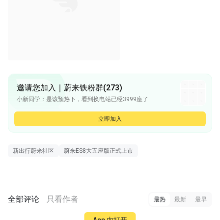
邀请您加入｜蔚来铁粉群(273)
小新同学：是该预热下，看到换电站已经3999座了
小新同学：[图片]
任俊杰：但是到现在了，蔚来的官微，还有李斌的什么微博账号、微信的视频号，还有 B 站，还有抖音账号，都是很安静的状态，也没发什么预约直播。是不是明天的换电站都应该是静悄悄上线了？斌哥不太会直播了？
立即加入
望海兴叹：[图片]
望海兴叹：看到群里发这个，有人说沈斐要去
新出行蔚来社区
蔚来ES8大五座版正式上市
全部评论
只看作者
最热
最新
最早