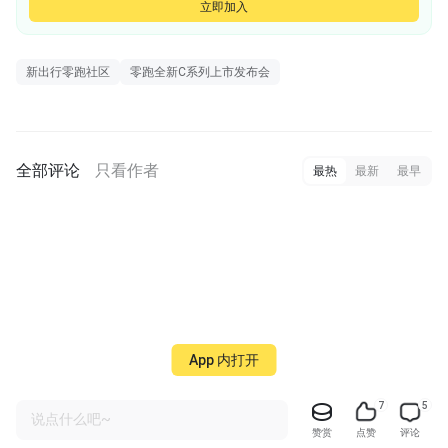
立即加入
是李不是lee：微信也拉一下我@小马
小马：好嘞
新出行零跑社区
零跑全新C系列上市发布会
全部评论
只看作者
最热
最新
最早
App 内打开
7
5
说点什么吧~
赞赏
点赞
评论