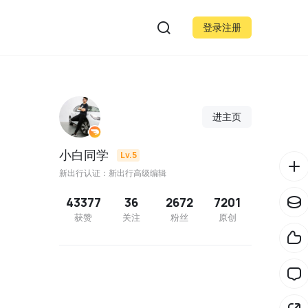
登录注册
进主页
小白同学
Lv.5
新出行认证：新出行高级编辑
43377
36
2672
7201
获赞
关注
粉丝
原创