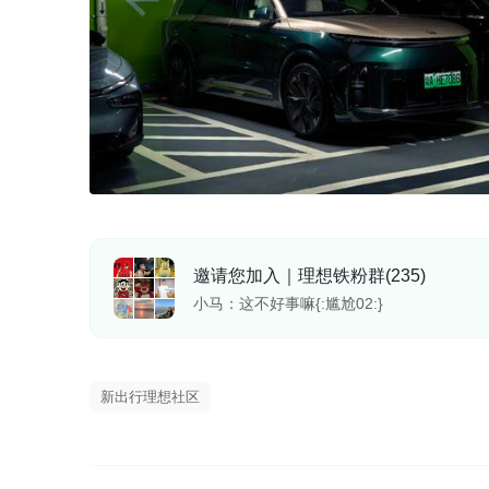
邀请您加入｜理想铁粉群(235)
小马：这不好事嘛{:尴尬02:}
我是一条龙：等等小米鸿蒙再用欣
我是一条龙：大家都用了就没事{:狗头02:}
小马：这感觉很久之前了吧
我是一条龙：嗯嗯，感觉也说不定...反正极氪
小马：这不好事嘛{:尴尬02:}
新出行理想社区