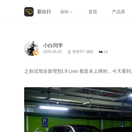
新出行
首页
产品库
深圳
小白同学
2026-06-03
智界R7 增程
L6
之前试驾全新理想L9 Livis 都是未上牌的，今天