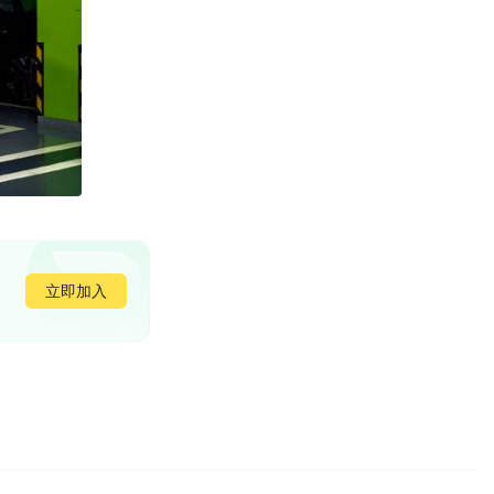
立即加入
旺达的...给理想分担分担火力
和欣旺达都往对方推责任，最后欣旺达也还是赔钱了