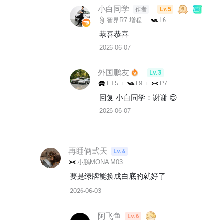
小白同学
Lv.5
作者
智界R7 增程
L6
恭喜恭喜
2026-06-07
外国鹏友
Lv.3
ET5
L9
P7
回复 
小白同学
：
谢谢 😊
2026-06-07
再睡俩弎天
Lv.4
小鹏MONA M03
要是绿牌能换成白底的就好了
2026-06-03
阿飞鱼
Lv.6