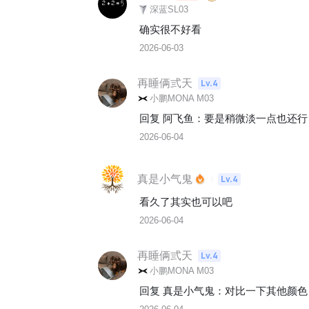
深蓝SL03
确实很不好看
2026-06-03
再睡俩弎天
Lv.4
小鹏MONA M03
回复 
阿飞鱼
：
要是稍微淡一点也还行
2026-06-04
真是小气鬼
Lv.4
看久了其实也可以吧
2026-06-04
再睡俩弎天
Lv.4
小鹏MONA M03
回复 
真是小气鬼
：
对比一下其他颜色