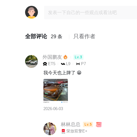
全部评论
只看作者
29 条
外国鹏友
Lv.3
ET5
L9
P7
我今天也上牌了 😁
2026-06-03
林林总总
Lv.5
荣放双擎E+