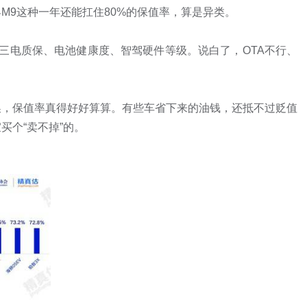
9这种一年还能扛住80%的保值率，算是异类。

三电质保、电池健康度、智驾硬件等级。说白了，OTA不行、
换，保值率真得好好算算。有些车省下来的油钱，还抵不过贬值
买个“卖不掉”的。