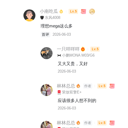
小南吃瓜
Lv.5
东风4008
理想mega这么多
首评
2026-06-03
一只咩咩咩
Lv.5
小鹏MONA M03/G6
又大又贵，又好
2026-06-03
林林总总
Lv.5
作者
荣放双擎E+
应该很多人想不到的
2026-06-03
林林总总
Lv.5
作者