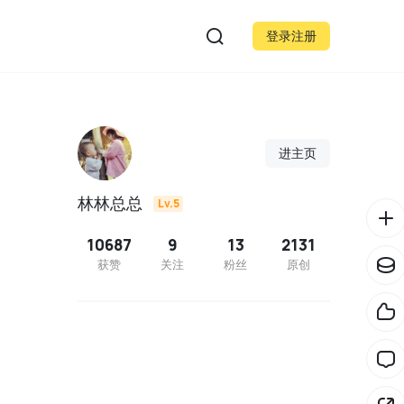
登录注册
进主页
林林总总
Lv.5
10687
9
13
2131
获赞
关注
粉丝
原创