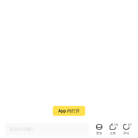
App 内打开
10
27
说点什么吧~
赞赏
点赞
评论