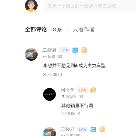
全部评论
只看作者
18 条
二袋君
Lv.4
乐道L60
李想并不想见到i6成为主力车型
2026-06-01
阿飞鱼
Lv.6
深蓝SL03
其他销量不行啊
2026-06-01
二袋君
Lv.4
乐道L60