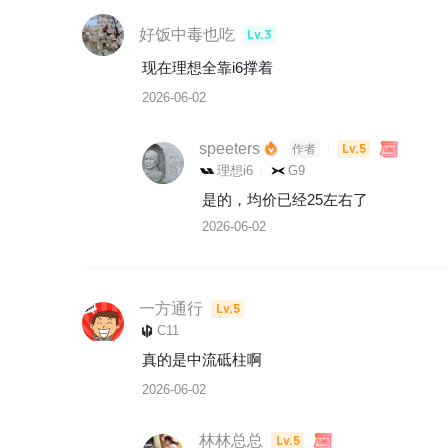
好饭中毒也吃
Lv.3
现在理想全靠i6撑着
2026-06-02
speeters
Lv.5
作者
理想i6
G9
是的，均价已经25左右了
2026-06-02
一方通行
Lv.5
C11
真的是中流砥柱啊
2026-06-02
林林总总
Lv.5