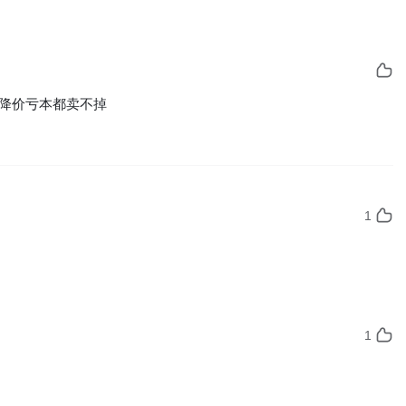
降价亏本都卖不掉
1
1