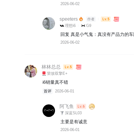
2026-06-02
speeters
Lv.5
作者
理想i6
G9
回复 
真是小气鬼
：
真没有产品力的车
2026-06-02
林林总总
Lv.5
荣放双擎E+
i6销量真不错
首评
2026-06-01
阿飞鱼
Lv.6
深蓝SL03
主要是有诚意
2026-06-01