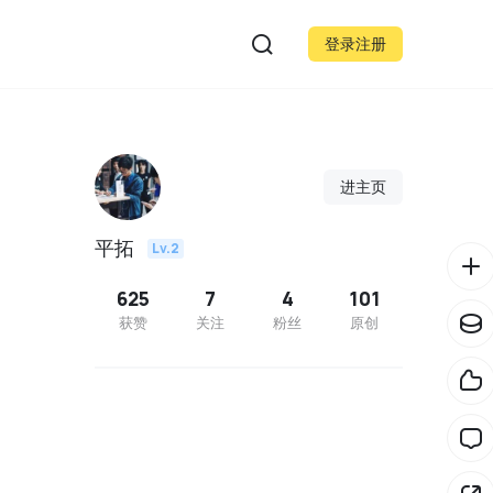
登录注册
进主页
平拓
Lv.2
625
7
4
101
获赞
关注
粉丝
原创