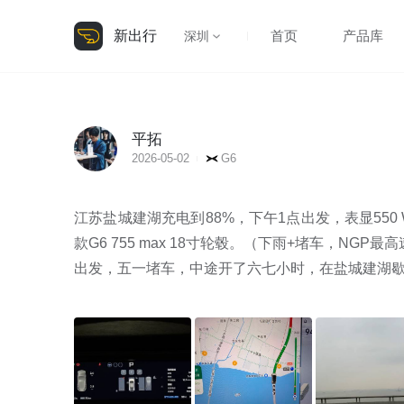
新出行
首页
产品库
深圳
平拓
2026-05-02
G6
江苏盐城建湖充电到88%，下午1点出发，表显550 W
款G6 755 max 18寸轮毂。（下雨+堵车，NG
出发，五一堵车，中途开了六七小时，在盐城建湖