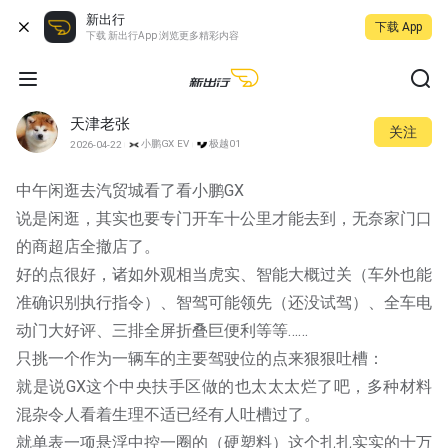
新出行
下载 App
下载 新出行App 浏览更多精彩内容
天津老张
关注
小鹏GX EV
极越01
2026-04-22
中午闲逛去汽贸城看了看小鹏GX
说是闲逛，其实也要专门开车十公里才能去到，无奈家门口
的商超店全撤店了。
好的点很好，诸如外观相当虎实、智能大概过关（车外也能
准确识别执行指令）、智驾可能领先（还没试驾）、全车电
动门大好评、三排全屏折叠巨便利等等……
只挑一个作为一辆车的主要驾驶位的点来狠狠吐槽：
就是说GX这个中央扶手区做的也太太太烂了吧，多种材料
混杂令人看着生理不适已经有人吐槽过了。
就单表一项悬浮中控一圈的（硬塑料）这个扎扎实实的十万