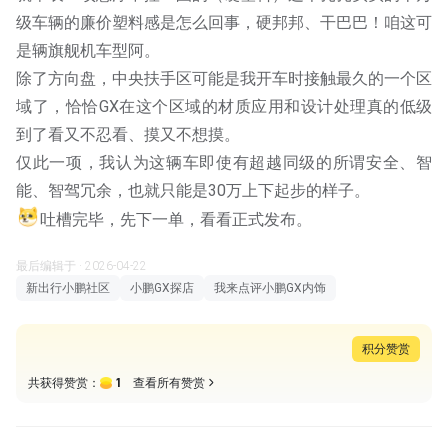
级车辆的廉价塑料感是怎么回事，硬邦邦、干巴巴！咱这可
是辆旗舰机车型阿。
除了方向盘，中央扶手区可能是我开车时接触最久的一个区
域了，恰恰GX在这个区域的材质应用和设计处理真的低级
到了看又不忍看、摸又不想摸。
仅此一项，我认为这辆车即使有超越同级的所谓安全、智
能、智驾冗余，也就只能是30万上下起步的样子。
吐槽完毕，先下一单，看看正式发布。
最后编辑于 · 2026-04-22
新出行小鹏社区
小鹏GX探店
我来点评小鹏GX内饰
积分赞赏
1
共获得赞赏：
查看所有赞赏