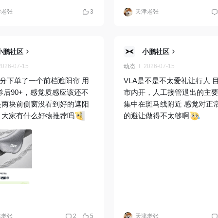
津老张
3
天津老张
小鹏社区
小鹏社区
2026-07-15
动态
2026-07-15
分下单了一个前档遮阳帘 用
VLA是不是不太爱礼让行人 
券后90+，感觉质感应该还不
市内开，人工接管退出的主
是两块前侧窗没看到好的遮阳
集中在斑马线附近 感觉对正
 大家有什么好物推荐吗
的避让做得不太够啊
津老张
2
5
天津老张