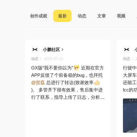
创作成就
最新
动态
文章
视频
小鹏社区
动态
2026-07-21
动态
GX版“我不要你以为”
近期在官方
行驶中
APP反馈了个前备箱的bug，也拜托
大屏车
@贺磊
总进行了转达(致谢效率
还能工
)。 多管齐下很有效果，售后集中进
lcc
行了联系，指导上传了日志，分析了
一通。晚上回复了一下大概原因和解
题思路。 简单来说不那么严谨的解
释一下：车辆非解锁状态下，在车外
你以为你唤醒了小p可以进行一通操
作，实际受限于其供电策略，像开启