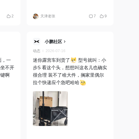
2
天津老张
7
9
小鹏社区
动态
2026-07-16
面，一
迷你露营车到货了
型号就叫：小
车坐不开
步S 看这个头，想想叫这名儿也确实
关键啊
很合理 装不了啥大件，搁家里偶尔
拉个快递应个急吧哈哈