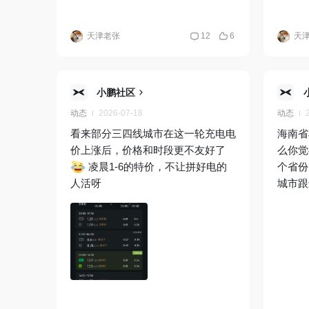
前备箱这种操作是实现不了的，属于
当下不可解决的bug，留待后续
天津老张
12
6
天
OTA，据说也已经在下一个版本号的
解决列表里了。 Mark一下，以观后
效
小鹏社区
动态
2026-07-18
动态
看来部分三四线城市在这一轮充电电
海南省
价上涨后，价格和时段更不友好了
么你觉
凌晨1-6的特价，不让拼好电的
个省份
人活呀
城市跟