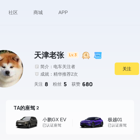
社区
商城
APP
天津老张
Lv.3
简介：电车关注者
关注
成就：精华推荐2次
8
5
680
关注
粉丝
获赞
TA的座驾
2
小鹏GX EV
极越01
已认证座驾
已认证座驾