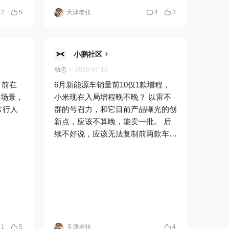
2
5
天津老张
4
3
小鹏社区
动态
2026-07-15
目前在
6月新能源车销量前10仅1款增程，
要场景，
小米现在入局增程晚不晚？ 以雷不
常行人
群的号召力，和它目前产品曝光的创
新点，应该不算晚，能卖一批。 后
续不好说，应该无法复制前两款车的
火爆程度了吧
1
5
天津老张
4