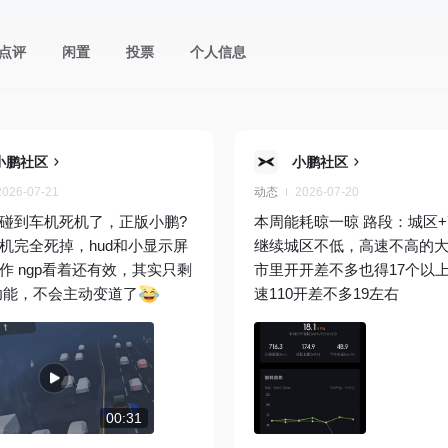
点评
闲置
投票
个人信息
小鹏社区
小鹏社区
2026-07-21
动态
2026-07-20
碰到车机死机了，正版小鹏?
本周能耗晾一晾 路段：城区
机完全死掉，hud和小显示屏
继续城区不低，高速不高的
作 ngp看着还有效，其实只剩
市里开开差不多也得17个以
的功能，不会主动变道了
速110开差不多19左右
00:31