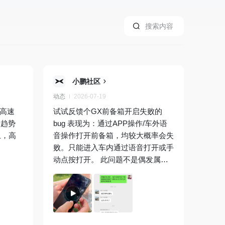
小鹏社区
动态
2026-07-19
+高速
试试反馈个GX前备箱开启失败的
大趋势
bug 表现为：通过APP操作/车外语
上，高
音操作打开前备箱，均较大概率会失
败。只能进入车内通过语音打开或手
动点按打开。 此问题不是偶发属频
发。手动前备箱已经很不实用，这个
bug更加剧了
征询同款车友，似
乎也存在此问题，视频及图片可以佐
证 请
@贺磊
贺总帮忙转发反馈一下
看看是什么问题有没有解决方法