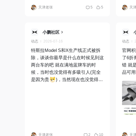
天津老张
5
5
天
小鹏社区
动态
2026-07-16
动态
特斯拉Model S和X生产线正式被拆
官网积
除，谈谈你最早是什么在时候见到这
了6折
两台车的吧 就在满地蓝牌车的时
错 就
候，当时也没觉得有多吸引人(完全
品可用
是因为贵
)，当然现在也没觉得以
后会买，除了令人眼馋的FSD
天津老张
2
10
天