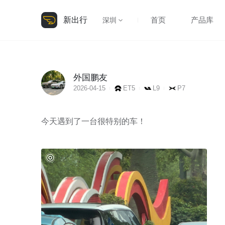
新出行
首页
产品库
深圳
外国鹏友
2026-04-15
ET5
L9
P7
今天遇到了一台很特别的车！