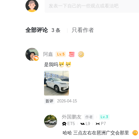
全部评论
只看作者
3 条
阿鑫
Lv.5
是我吗
首评
2026-04-15
外国鹏友
Lv.3
作者
ET5
L9
P7
哈哈 三点左右在琶洲广交会那里  