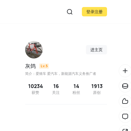
登录注册
进主页
灰鸽
Lv.5
简介：爱骑车 爱汽车，新能源汽车义务推广者
10234
16
14
1913
获赞
关注
粉丝
原创