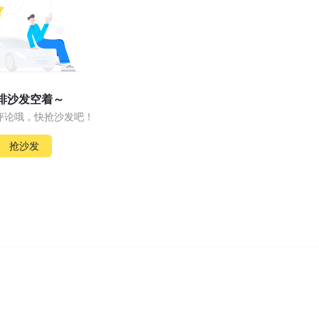
排沙发空着～
评论哦，快抢沙发吧！
抢沙发