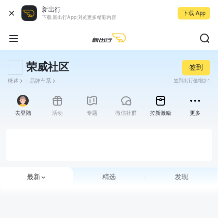
新出行
下载 App
下载 新出行App 浏览更多精彩内容
荣威社区
签到
概述
品牌车系
签到出行值增加1
去登陆
活动
专题
微信社群
拉新激励
更多
最新
精选
发现