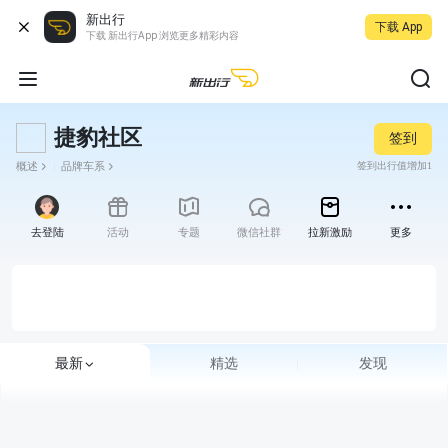
新出行
下载 App
下载 新出行App 浏览更多精彩内容
捷豹社区
签到
概述
品牌车系
签到出行值增加1
去登陆
活动
专题
微信社群
拉新激励
更多
最新
精选
发现