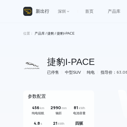
新出行
首页
产品库
深圳
位置：
产品库
/
捷豹
/ 捷豹I-PACE
捷豹I-PACE
63.0
已停售
中型SUV
纯电
指导价：
参数配置
456
2990
81
km
mm
kWh
纯电续航
轴距
电池容量
4.8
21
四驱
s
kWh