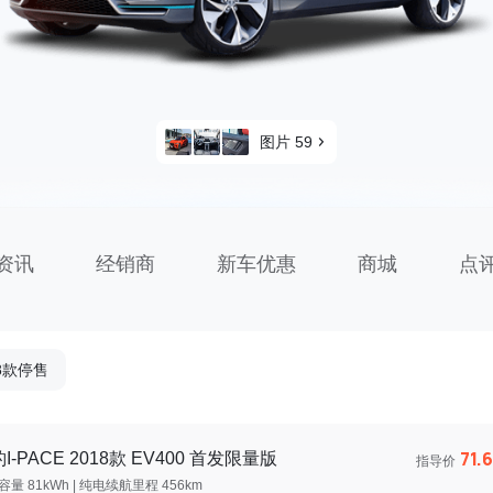
图片 59
资讯
经销商
新车优惠
商城
点
18款停售
71.
I-PACE 2018款 EV400 首发限量版
指导价
量 81kWh | 纯电续航里程 456km