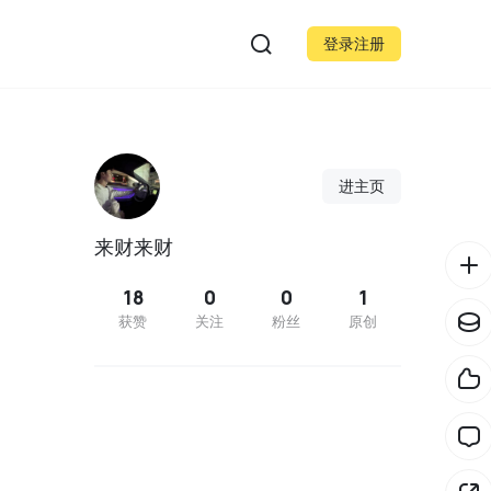
登录注册
进主页
来财来财
18
0
0
1
获赞
关注
粉丝
原创