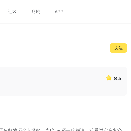
社区
商城
APP
关注
8.5
上买车整的还蛮刺激的。当晚app还一度崩溃。没看过实车紫色，