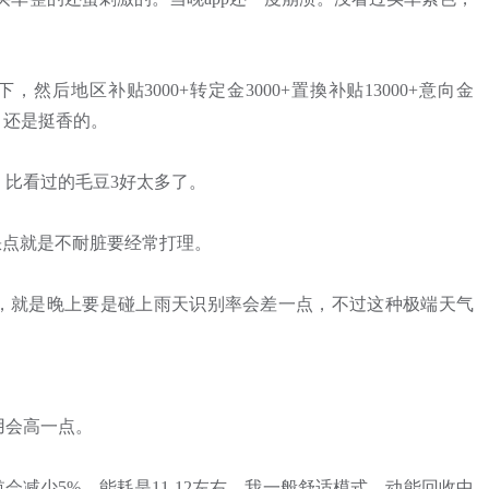
955拿下，然后地区补贴3000+转定金3000+置換补贴13000+意向金
5元。还是挺香的。
，比看过的毛豆3好太多了。
缺点就是不耐脏要经常打理。
决，就是晚上要是碰上雨天识别率会差一点，不过这种极端天气
费用会高一点。
会减少5%。能耗是11-12左右，我一般舒适模式，动能回收中