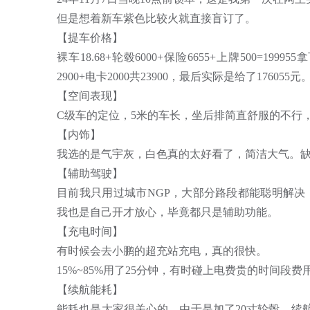
但是想着新车紫色比较火就直接盲订了。
【提车价格】
裸车18.68+轮毂6000+保险6655+上牌500=199
2900+电卡2000共23900，最后实际是给了17605
【空间表现】
C级车的定位，5米的车长，坐后排简直舒服的不行
【内饰】
我选的是气宇灰，白色真的太好看了，简洁大气。
【辅助驾驶】
目前我只用过城市NGP，大部分路段都能聪明解
我也是自己开才放心，毕竟都只是辅助功能。
【充电时间】
有时候会去小鹏的超充站充电，真的很快。
15%~85%用了25分钟，有时碰上电费贵的时间段
【续航能耗】
能耗也是大家很关心的，由于是加了20寸轮毂，续航